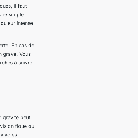
ues, il faut
 Une simple
douleur intense
erte. En cas de
on grave. Vous
rches à suivre
r gravité peut
vision floue ou
maladies