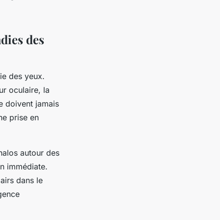
adies des
die des yeux.
r oculaire, la
e doivent jamais
ne prise en
halos autour des
on immédiate.
airs dans le
rgence