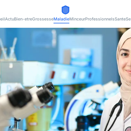
eil
Actu
Bien-etre
Grossesse
Maladie
Minceur
Professionnels
Sante
Se