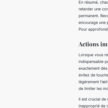
En résumé, chaq
retarder une co
permanent. Reco
encourage une p
Pour approfondi
Actions im
Lorsque vous re
indispensable po
exactement dès l
évitez de touche
légèrement l’œi
de limiter les m
Il est crucial d
inapproprié de