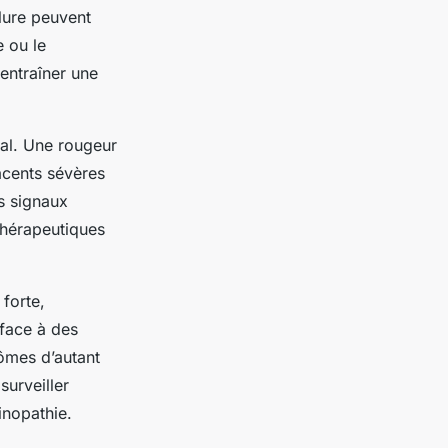
lure peuvent
e ou le
 entraîner une
ial. Une rougeur
acents sévères
s signaux
thérapeutiques
 forte,
 face à des
tômes d’autant
surveiller
inopathie.