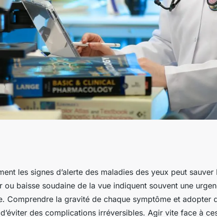
 maladie des yeux :
ent les signes d’alerte des maladies des yeux peut sauver l
r ou baisse soudaine de la vue indiquent souvent une urge
omptement
e. Comprendre la gravité de chaque symptôme et adopter 
’éviter des complications irréversibles. Agir vite face à ce