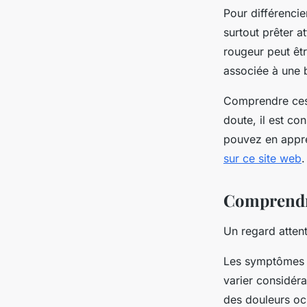
Pour différenci
surtout prêter at
rougeur peut êtr
associée à une b
Comprendre ces 
doute, il est co
pouvez en appre
sur ce site web
.
Comprendr
Un regard attent
Les symptômes op
varier considér
des douleurs ocu