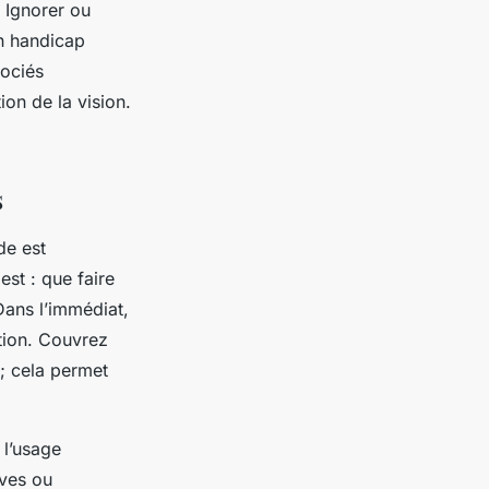
 Ignorer ou
un handicap
sociés
on de la vision.
s
de est
st : que faire
Dans l’immédiat,
ation. Couvrez
; cela permet
 l’usage
ves ou