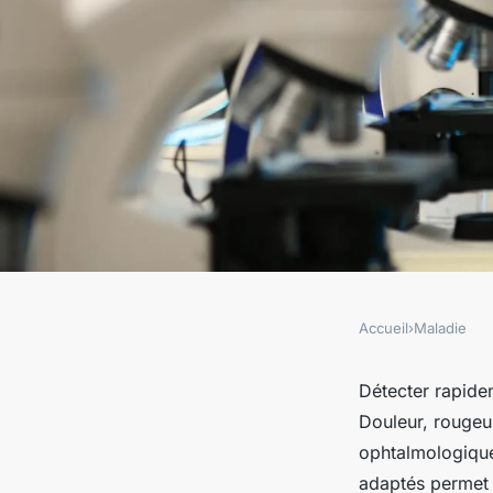
Accueil
›
Maladie
MALADIE
Signes d'alerte pour
Détecter rapidem
Douleur, rougeu
comment réagir pr
ophtalmologiqu
adaptés permet d