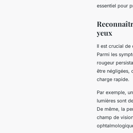
essentiel pour p
Joseph
•
12 octobre 2025
•
5 min de lecture
Reconnaîtr
yeux
Il est crucial d
Parmi les symptô
rougeur persista
être négligées, 
charge rapide.
Par exemple, un 
lumières sont d
De même, la per
champ de vision,
ophtalmologiqu