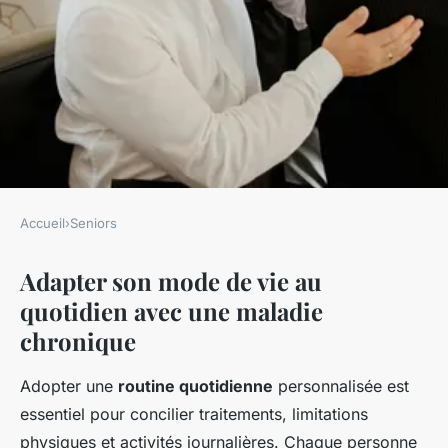
Accueil
›
Seniors
SENIORS
Adapter son mode de vie au
Vivre Épanoui avec une
quotidien avec une maladie
Maladie Chronique : Astuces
chronique
et Stratégies Essentielles pour
un Mieux-Être Durable
Adopter une
routine quotidienne
personnalisée est
essentiel pour concilier traitements, limitations
Joseph
•
5 mai 2025
•
9 min de lecture
physiques et activités journalières. Chaque personne