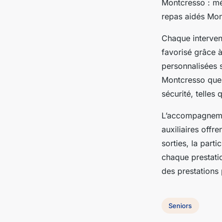
Montcresso : mé
repas aidés Mon
Chaque intervent
favorisé grâce 
personnalisées 
Montcresso que d
sécurité, telles
L’accompagnemen
auxiliaires offr
sorties, la parti
chaque prestatio
des prestations
Seniors