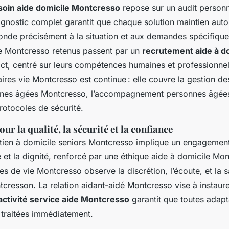
soin aide domicile Montcresso
repose sur un audit personna
agnostic complet garantit que chaque solution maintien aut
nde précisément à la situation et aux demandes spécifique
vie Montcresso retenus passent par un
recrutement aide à d
ict, centré sur leurs compétences humaines et professionnel
aires vie Montcresso est continue : elle couvre la gestion de
nnes âgées Montcresso, l’accompagnement personnes âgées
rotocoles de sécurité.
r la qualité, la sécurité et la confiance
ntien à domicile seniors Montcresso implique un engagement
té et la dignité, renforcé par une éthique aide à domicile Mon
es de vie Montcresso observe la discrétion, l’écoute, et la s
tcresson. La relation aidant-aidé Montcresso vise à instaure
activité service aide Montcresso
garantit que toutes adapt
 traitées immédiatement.