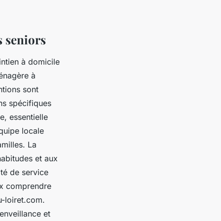
s seniors
ntien à domicile
ménagère à
ntions sont
ns spécifiques
, essentielle
quipe locale
amilles. La
abitudes et aux
ité de service
eux comprendre
u-loiret.com.
enveillance et