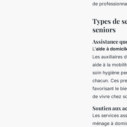
de professionna
Types de s
seniors
Assistance qu
L’
aide à domic
Les auxiliaires
aide à la mobil
soin hygiène pe
chacun. Ces pre
favorisant le bi
de vivre chez so
Soutien aux ac
Les services as
ménage à domici