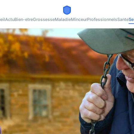
eil
Actu
Bien-etre
Grossesse
Maladie
Minceur
Professionnels
Sante
Se