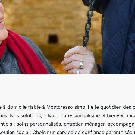
r personnes âgées
e à domicile fiable à Montcresso simplifie le quotidien des
hes. Nos solutions, alliant professionnalisme et bienveillanc
olutions fiables
entiels : soins personnalisés, entretien ménager, accompag
 soutien social. Choisir un service de confiance garantit séc