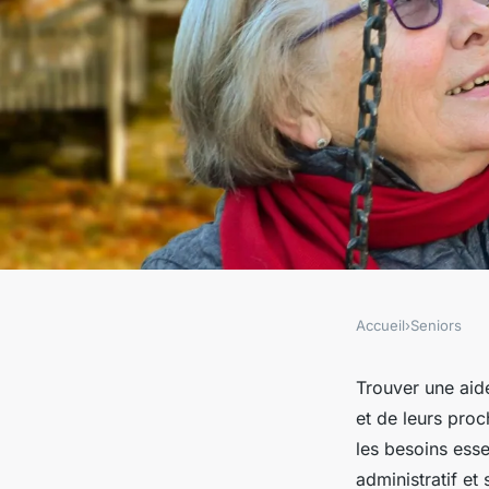
Accueil
›
Seniors
SENIORS
Aide à domicile pou
Trouver une aid
et de leurs proc
à montcresso : nos s
les besoins ess
administratif et