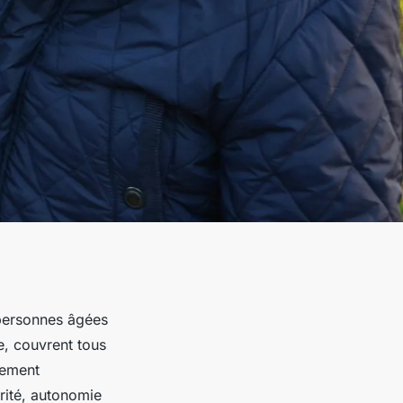
 personnes âgées
e, couvrent tous
nement
urité, autonomie