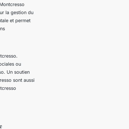
e Montcresso
r la gestion du
tale et permet
ons
tcresso.
ciales ou
o. Un soutien
resso sont aussi
ntcresso
e