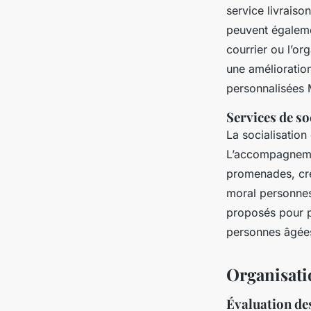
service livrais
peuvent égaleme
courrier ou l’or
une amélioration
personnalisées 
Services de s
La socialisatio
L’accompagneme
promenades, cré
moral personnes
proposés pour p
personnes âgées 
Organisati
Évaluation des