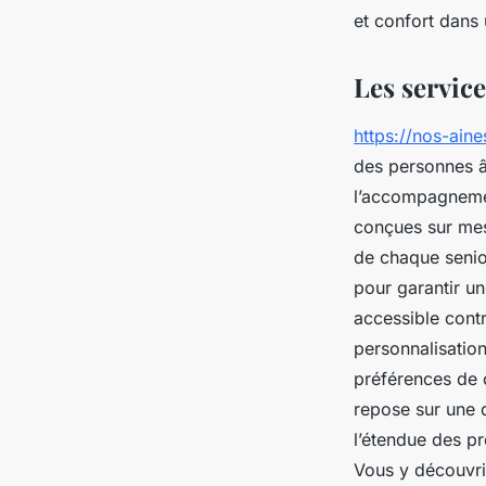
et confort dans 
Joseph
•
6 septembre 2025
•
5 min de lecture
Les service
https://nos-aine
des personnes â
l’accompagnement
conçues sur mes
de chaque senio
pour garantir un
accessible contri
personnalisatio
préférences de c
repose sur une 
l’étendue des pr
Vous y découvrir