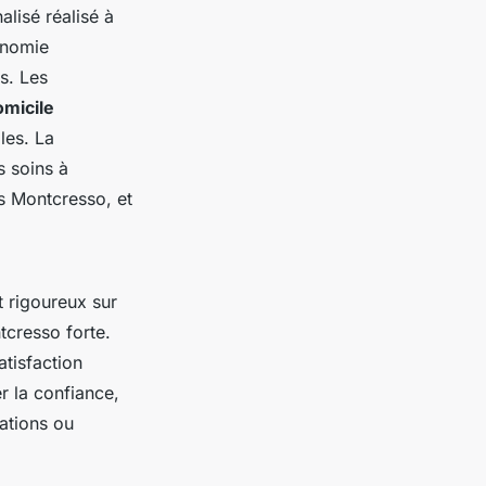
lisé réalisé à
onomie
s. Les
omicile
les. La
s soins à
 Montcresso, et
 rigoureux sur
tcresso forte.
atisfaction
r la confiance,
ations ou