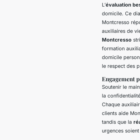
L’
évaluation be
domicile. Ce di
Montcresso répo
auxiliaires de 
Montcresso
str
formation auxili
domicile perso
le respect des p
Engagement pou
Soutenir le mai
la confidentiali
Chaque auxiliair
clients aide Mon
tandis que la
ré
urgences soient