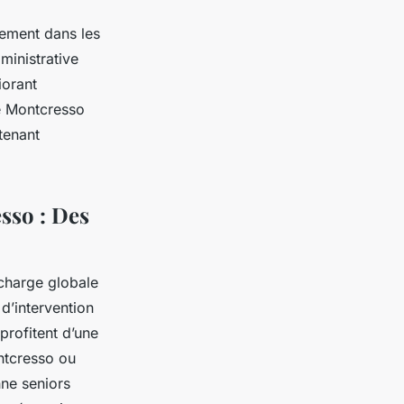
nement dans les
ministrative
iorant
le Montcresso
tenant
sso : Des
charge globale
 d’intervention
profitent d’une
ntcresso ou
ne seniors