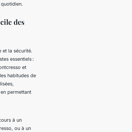
quotidien.
cile des
 et la sécurité.
es essentiels :
ontcresso et
des habitudes de
lisées,
t en permettant
cours à un
resso, ou à un